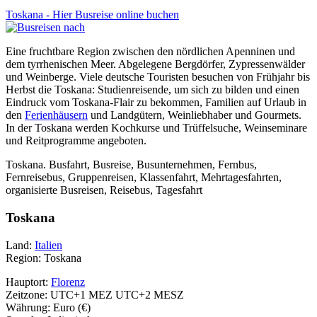
Toskana - Hier Busreise online buchen
Eine fruchtbare Region zwischen den nördlichen Apenninen und
dem tyrrhenischen Meer. Abgelegene Bergdörfer, Zypressenwälder
und Weinberge. Viele deutsche Touristen besuchen von Frühjahr bis
Herbst die Toskana: Studienreisende, um sich zu bilden und einen
Eindruck vom Toskana-Flair zu bekommen, Familien auf Urlaub in
den
Ferienhäusern
und Landgütern, Weinliebhaber und Gourmets.
In der Toskana werden Kochkurse und Trüffelsuche, Weinseminare
und Reitprogramme angeboten.
Toskana. Busfahrt, Busreise, Busunternehmen, Fernbus,
Fernreisebus, Gruppenreisen, Klassenfahrt, Mehrtagesfahrten,
organisierte Busreisen, Reisebus, Tagesfahrt
Toskana
Land:
Italien
Region: Toskana
Hauptort:
Florenz
Zeitzone: UTC+1 MEZ UTC+2 MESZ
Währung: Euro (€)